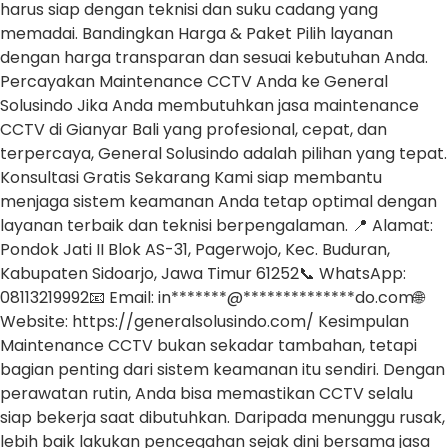
harus siap dengan teknisi dan suku cadang yang
memadai. Bandingkan Harga & Paket Pilih layanan
dengan harga transparan dan sesuai kebutuhan Anda.
Percayakan Maintenance CCTV Anda ke General
Solusindo Jika Anda membutuhkan jasa maintenance
CCTV di Gianyar Bali yang profesional, cepat, dan
terpercaya, General Solusindo adalah pilihan yang tepat.
Konsultasi Gratis Sekarang Kami siap membantu
menjaga sistem keamanan Anda tetap optimal dengan
layanan terbaik dan teknisi berpengalaman. 📍 Alamat:
Pondok Jati II Blok AS-31, Pagerwojo, Kec. Buduran,
Kabupaten Sidoarjo, Jawa Timur 61252📞 WhatsApp:
08113219992📧 Email: in*******@**************do.com🌐
Website: https://generalsolusindo.com/ Kesimpulan
Maintenance CCTV bukan sekadar tambahan, tetapi
bagian penting dari sistem keamanan itu sendiri. Dengan
perawatan rutin, Anda bisa memastikan CCTV selalu
siap bekerja saat dibutuhkan. Daripada menunggu rusak,
lebih baik lakukan pencegahan sejak dini bersama jasa