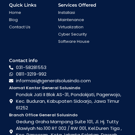
Quick Links
Services Offered
Home
Installasi
Blog
Maintenance
Contact Us
Virtualization
Cyber Security
Software House
Contact info
031-58281553
0811-3219-992
informasi@generalsolusindo.com
Alamat Kantor General Solusindo
Pondok Jati II Blok AS-31, Pondokjati, Pagerwojo,
Kec. Buduran, Kabupaten Sidoarjo, Jawa Timur
61252
Branch Office General Solusindo
Gedung Graha Mampang Suite 101, Jl. Hj. Tutty
Alawiyah No.100 RT 002 / RW 001, Kel.Duren Tiga ,
Kec. Pancoran., Kota Jakarta Selatan, Daerah