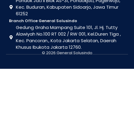
Pondok Jati II Blok AS-31, Pondokjati, Pagerwojo,
Kec. Buduran, Kabupaten Sidoarjo, Jawa Timur
61252
Branch Office General Solusindo
Gedung Graha Mampang Suite 101, Jl. Hj. Tutty
Alawiyah No.100 RT 002 / RW 001, Kel.Duren Tiga ,
Kec. Pancoran., Kota Jakarta Selatan, Daerah
Khusus Ibukota Jakarta 12760.
© 2026 General Solusindo