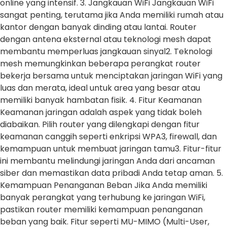
online yang intensif. 3. Jangkauan WiFi Jangkauan WiFi
sangat penting, terutama jika Anda memiliki rumah atau
kantor dengan banyak dinding atau lantai. Router
dengan antena eksternal atau teknologi mesh dapat
membantu memperluas jangkauan sinyal2. Teknologi
mesh memungkinkan beberapa perangkat router
bekerja bersama untuk menciptakan jaringan WiFi yang
luas dan merata, ideal untuk area yang besar atau
memiliki banyak hambatan fisik. 4. Fitur Keamanan
Keamanan jaringan adalah aspek yang tidak boleh
diabaikan. Pilih router yang dilengkapi dengan fitur
keamanan canggih seperti enkripsi WPA3, firewall, dan
kemampuan untuk membuat jaringan tamu3. Fitur-fitur
ini membantu melindungi jaringan Anda dari ancaman
siber dan memastikan data pribadi Anda tetap aman. 5.
Kemampuan Penanganan Beban Jika Anda memiliki
banyak perangkat yang terhubung ke jaringan WiFi,
pastikan router memiliki kemampuan penanganan
beban yang baik. Fitur seperti MU-MIMO (Multi-User,