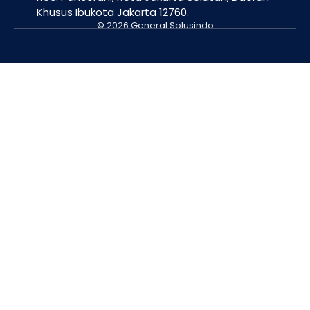
Khusus Ibukota Jakarta 12760.
© 2026 General Solusindo