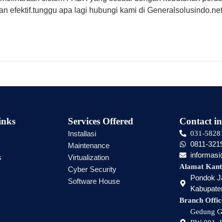
n efektif.tunggu apa lagi hubungi kami di Generalsolusindo.net
inks
Services Offered
Contact in
Installasi
031-5828
0811-321
Maintenance
informas
s
Virtualization
Alamat Kant
Cyber Security
Pondok Ja
Software House
Kabupaten
Branch Offic
Gedung Gr