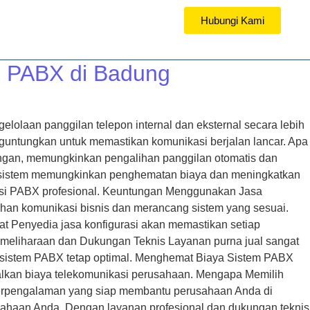
Hubungi Kami
TUTORIAL
i PABX di Badung
olaan panggilan telepon internal dan eksternal secara lebih
nguntungkan untuk memastikan komunikasi berjalan lancar. Apa
ngan, memungkinkan pengalihan panggilan otomatis dan
litas sistem memungkinkan penghematan biaya dan meningkatkan
urasi PABX profesional. Keuntungan Menggunakan Jasa
han komunikasi bisnis dan merancang sistem yang sesuai.
t Penyedia jasa konfigurasi akan memastikan setiap
 Pemeliharaan dan Dukungan Teknis Layanan purna jual sangat
r sistem PABX tetap optimal. Menghemat Biaya Sistem PABX
alkan biaya telekomunikasi perusahaan. Mengapa Memilih
berpengalaman yang siap membantu perusahaan Anda di
haan Anda. Dengan layanan profesional dan dukungan teknis