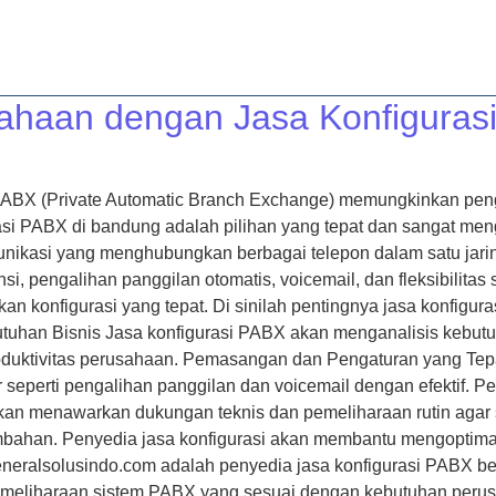
A
LAYANAN
ARTIKEL
KONTAK
TENTANG KAMI
sahaan dengan Jasa Konfiguras
PABX (Private Automatic Branch Exchange) memungkinkan pengel
rasi PABX di bandung adalah pilihan yang tepat dan sangat me
nikasi yang menghubungkan berbagai telepon dalam satu jari
rensi, pengalihan panggilan otomatis, voicemail, dan fleksibi
an konfigurasi yang tepat. Di sinilah pentingnya jasa konfig
uhan Bisnis Jasa konfigurasi PABX akan menganalisis kebutu
oduktivitas perusahaan. Pemasangan dan Pengaturan yang Tepa
ur seperti pengalihan panggilan dan voicemail dengan efektif.
 akan menawarkan dukungan teknis dan pemeliharaan rutin aga
ambahan. Penyedia jasa konfigurasi akan membantu mengoptim
eneralsolusindo.com adalah penyedia jasa konfigurasi PABX 
eliharaan sistem PABX yang sesuai dengan kebutuhan perusa