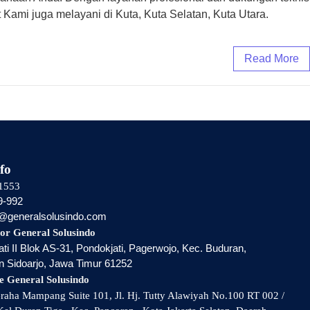
 Kami juga melayani di Kuta, Kuta Selatan, Kuta Utara.
Read More
fo
1553
9-992
i@generalsolusindo.com
or General Solusindo
ti II Blok AS-31, Pondokjati, Pagerwojo, Kec. Buduran,
 Sidoarjo, Jawa Timur 61252
e General Solusindo
aha Mampang Suite 101, Jl. Hj. Tutty Alawiyah No.100 RT 002 /