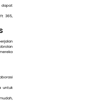
 dapat
ft 365,
s
erjalan
obrolan
 mereka
aborasi
a untuk
 mudah,