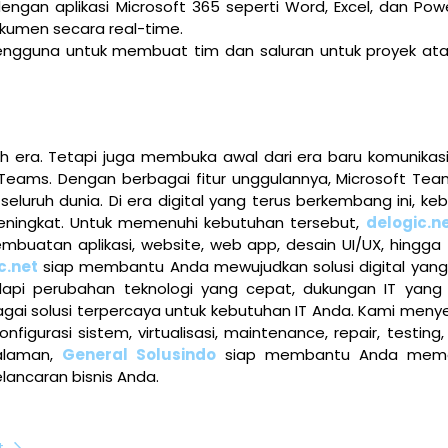
 dengan aplikasi Microsoft 365 seperti Word, Excel, dan Powe
kumen secara real-time.
pengguna untuk membuat tim dan saluran untuk proyek ata
 era. Tetapi juga membuka awal dari era baru komunikasi 
t Teams. Dengan berbagai fitur unggulannya, Microsoft Tea
luruh dunia. Di era digital yang terus berkembang ini, ke
 meningkat. Untuk memenuhi kebutuhan tersebut,
delogic.n
buatan aplikasi, website, web app, desain UI/UX, hingga 
c.net
siap membantu Anda mewujudkan solusi digital yang
pi perubahan teknologi yang cepat, dukungan IT yang
gai solusi terpercaya untuk kebutuhan IT Anda. Kami meny
nfigurasi sistem, virtualisasi, maintenance, repair, testing
galaman,
General Solusindo
siap membantu Anda mema
lancaran bisnis Anda.
t