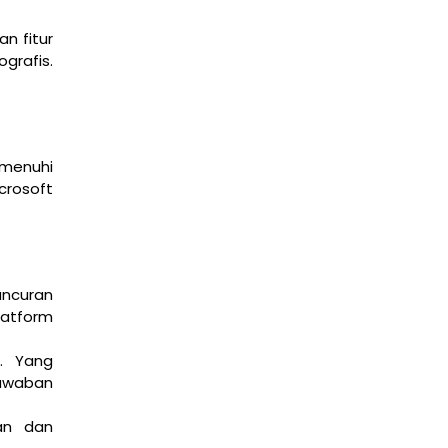
n fitur
grafis.
Mengenal Fitur Cisco Packet Tracer untuk
Simulasi Jaringan
March 4, 2026
edukasi
emenuhi
crosoft
Dasar Cisco Packet Tracer untuk Konfigurasi
Router dan Switch
March 2, 2026
Cisco
,
edukasi
uncuran
latform
i. Yang
jawaban
an dan