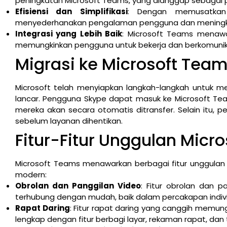
peningkatan Microsoft Teams, yang dianggap sebagai 
Efisiensi dan Simplifikasi
: Dengan memusatkan 
menyederhanakan pengalaman pengguna dan meningkatk
Integrasi yang Lebih Baik
: Microsoft Teams menawar
memungkinkan pengguna untuk bekerja dan berkomunikas
Migrasi ke Microsoft Tea
Microsoft telah menyiapkan langkah-langkah untuk me
lancar. Pengguna Skype dapat masuk ke Microsoft Te
mereka akan secara otomatis ditransfer. Selain itu,
sebelum layanan dihentikan.
Fitur-Fitur Unggulan Micr
Microsoft Teams menawarkan berbagai fitur unggulan y
modern:
Obrolan dan Panggilan Video
: Fitur obrolan dan 
terhubung dengan mudah, baik dalam percakapan indiv
Rapat Daring
: Fitur rapat daring yang canggih memu
lengkap dengan fitur berbagi layar, rekaman rapat, dan 