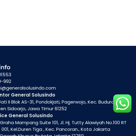
info
81553
9-992
si@generalsolusindo.com
ntor General Solusindo
ati II Blok AS-31, Pondokjati, Pagerwojo, Kec. Buduran,
n Sidoarjo, Jawa Timur 61252
ice General Solusindo
raha Mampang Suite 101, Jl. Hj. Tutty Alawiyah No.100 RT
 001, Kel.Duren Tiga , Kec. Pancoran., Kota Jakarta
 Daerah Khusus Ibukota Jakarta 12760.