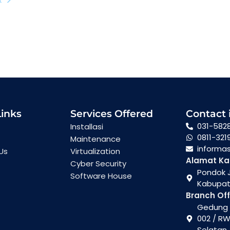
Links
Services Offered
Contact 
031-582
Installasi
0811-321
Maintenance
informa
Us
Virtualization
Alamat Ka
Cyber Security
Pondok J
Software House
Kabupate
Branch Off
Gedung G
002 / RW
Selatan,