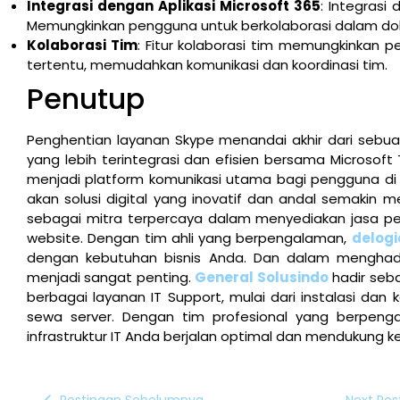
Integrasi dengan Aplikasi Microsoft 365
: Integrasi
Memungkinkan pengguna untuk berkolaborasi dalam do
Kolaborasi Tim
: Fitur kolaborasi tim memungkinkan 
tertentu, memudahkan komunikasi dan koordinasi tim.
Penutup
Penghentian layanan Skype menandai akhir dari sebuah
yang lebih terintegrasi dan efisien bersama Microsof
menjadi platform komunikasi utama bagi pengguna di se
akan solusi digital yang inovatif dan andal semakin
sebagai mitra terpercaya dalam menyediakan jasa pem
website. Dengan tim ahli yang berpengalaman,
delogi
dengan kebutuhan bisnis Anda. Dan dalam menghada
menjadi sangat penting.
General Solusindo
hadir seba
berbagai layanan IT Support, mulai dari instalasi dan ko
sewa server. Dengan tim profesional yang berpen
infrastruktur IT Anda berjalan optimal dan mendukung ke
Postingan Sebelumnya
Next Pos