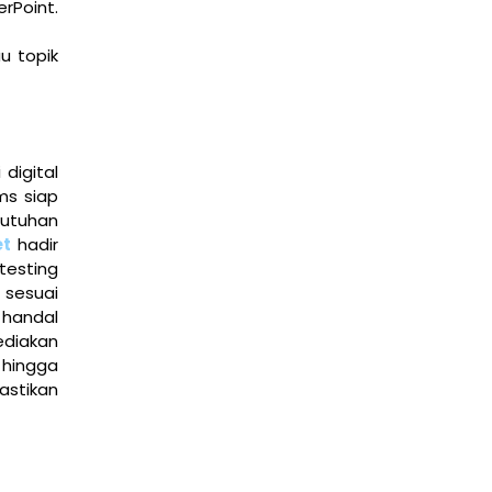
rPoint.
u topik
digital
ms siap
butuhan
et
hadir
testing
 sesuai
 handal
ediakan
, hingga
stikan