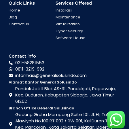
Quick Links
Services Offered
Home
Installasi
Blog
Maintenance
Contact Us
Virtualization
Cyber Security
Software House
Contact info
031-58281553
0811-3219-992
informasi@generalsolusindo.com
Alamat Kantor General Solusindo
Pondok Jati II Blok AS-31, Pondokjati, Pagerwojo,
Kec. Buduran, Kabupaten Sidoarjo, Jawa Timur
61252
Branch Office General Solusindo
Gedung Graha Mampang Suite 101, Jl. Hj. Tutty
Alawiyah No.100 RT 002 / RW 001, Kel.Duren Tiga ,
Kec. Pancoran., Kota Jakarta Selatan, Daerah