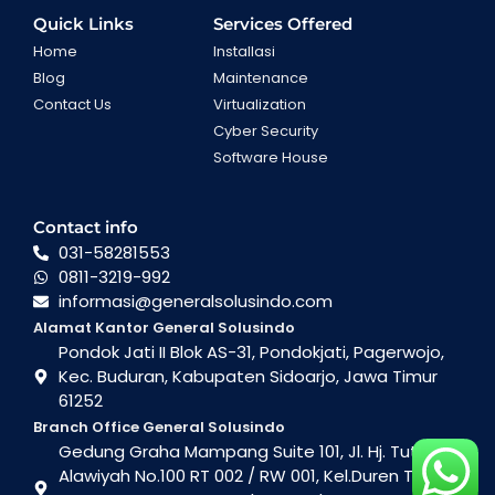
Quick Links
Services Offered
Home
Installasi
Blog
Maintenance
Contact Us
Virtualization
Cyber Security
Software House
Contact info
031-58281553
0811-3219-992
informasi@generalsolusindo.com
Alamat Kantor General Solusindo
Pondok Jati II Blok AS-31, Pondokjati, Pagerwojo,
Kec. Buduran, Kabupaten Sidoarjo, Jawa Timur
61252
Branch Office General Solusindo
Gedung Graha Mampang Suite 101, Jl. Hj. Tutty
Alawiyah No.100 RT 002 / RW 001, Kel.Duren Tiga ,