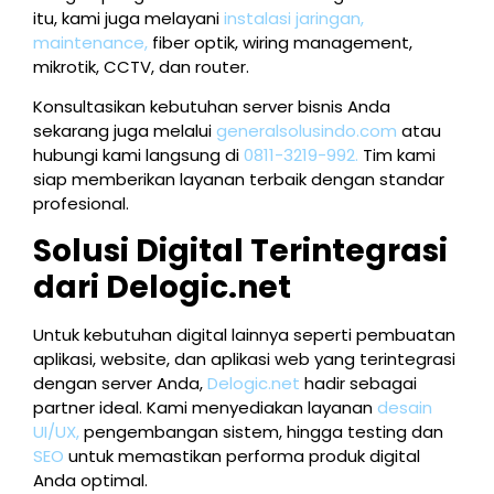
itu, kami juga melayani
instalasi jaringan,
maintenance,
fiber optik, wiring management,
mikrotik, CCTV, dan router.
Konsultasikan kebutuhan server bisnis Anda
sekarang juga melalui
generalsolusindo.com
atau
hubungi kami langsung di
0811-3219-992.
Tim kami
siap memberikan layanan terbaik dengan standar
profesional.
Solusi Digital Terintegrasi
dari Delogic.net
Untuk kebutuhan digital lainnya seperti pembuatan
aplikasi, website, dan aplikasi web yang terintegrasi
dengan server Anda,
Delogic.net
hadir sebagai
partner ideal. Kami menyediakan layanan
desain
UI/UX,
pengembangan sistem, hingga testing dan
SEO
untuk memastikan performa produk digital
Anda optimal.