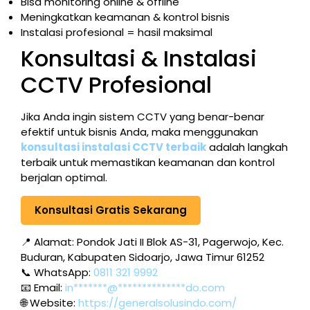
Bisa monitoring online & offline
Meningkatkan keamanan & kontrol bisnis
Instalasi profesional = hasil maksimal
Konsultasi & Instalasi
CCTV Profesional
Jika Anda ingin sistem CCTV yang benar-benar
efektif untuk bisnis Anda, maka menggunakan
konsultasi instalasi CCTV terbaik
adalah langkah
terbaik untuk memastikan keamanan dan kontrol
berjalan optimal.
Konsultasi Gratis Sekarang
📍 Alamat: Pondok Jati II Blok AS-31, Pagerwojo, Kec.
Buduran, Kabupaten Sidoarjo, Jawa Timur 61252
📞 WhatsApp:
0811 321 9992
📧 Email:
in*******@**************do.com
🌐 Website:
https://generalsolusindo.com/