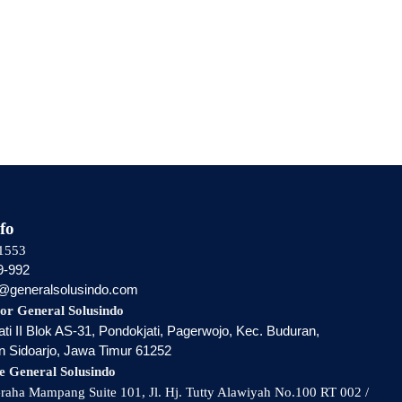
fo
1553
9-992
i@generalsolusindo.com
or General Solusindo
ti II Blok AS-31, Pondokjati, Pagerwojo, Kec. Buduran,
 Sidoarjo, Jawa Timur 61252
e General Solusindo
aha Mampang Suite 101, Jl. Hj. Tutty Alawiyah No.100 RT 002 /