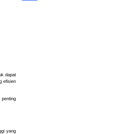
Harga OTDR 2026 Serta Cara Memilih & Menentukan
Budget
April 20, 2026
berita
Rekomendasi CCTV Terbaik untuk Rumah, Toko, dan
Kantor (Update 2026)
March 19, 2026
layanan
uk dapat
 efisien
Fondasi Jaringan Komputer dan Infrastruktur Fisik Internet
 penting
March 11, 2026
edukasi
Dasar Model TCP/IP dan Pengiriman Data
March 9, 2026
ggi yang
edukasi