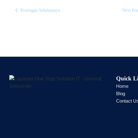
Postingan Sebelumnya
Next Pos
Quick L
Home
Blog
Contact U