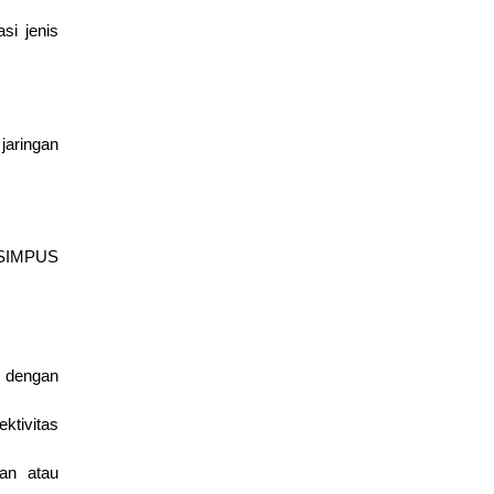
si jenis
Dasar Cisco Packet Tracer untuk Konfigurasi Router dan
Switch
March 2, 2026
Cisco
,
edukasi
 jaringan
i SIMPUS
t dengan
ktivitas
ran atau