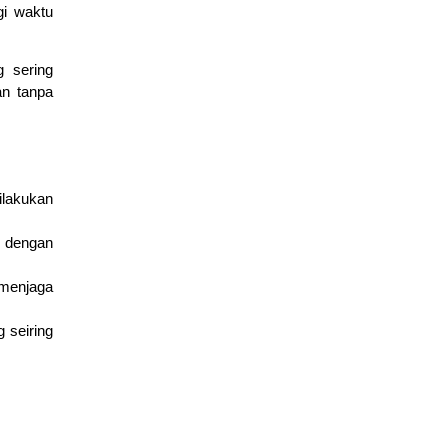
gi waktu
g sering
an tanpa
ilakukan
Mengenal Fitur Cisco Packet Tracer untuk Simulasi Jaringan
a dengan
March 4, 2026
edukasi
 menjaga
 seiring