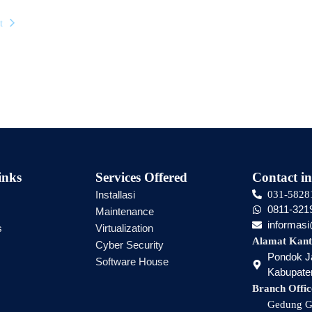
t
inks
Services Offered
Contact in
Installasi
031-5828
0811-321
Maintenance
informas
s
Virtualization
Alamat Kant
Cyber Security
Pondok Ja
Software House
Kabupaten
Branch Offic
Gedung Gr