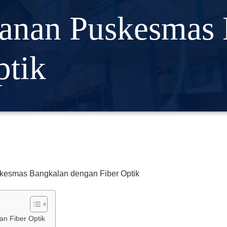
yanan Puskesmas
ptik
n Fiber Optik