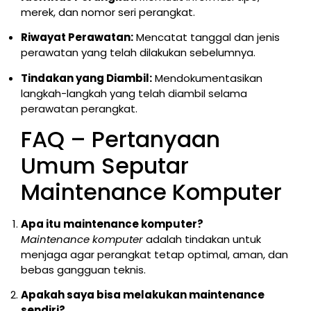
merek, dan nomor seri perangkat.
Riwayat Perawatan:
Mencatat tanggal dan jenis
perawatan yang telah dilakukan sebelumnya.
Tindakan yang Diambil:
Mendokumentasikan
langkah-langkah yang telah diambil selama
perawatan perangkat.
FAQ – Pertanyaan
Umum Seputar
Maintenance Komputer
Apa itu maintenance komputer?
Maintenance komputer
adalah tindakan untuk
menjaga agar perangkat tetap optimal, aman, dan
bebas gangguan teknis.
Apakah saya bisa melakukan maintenance
sendiri?