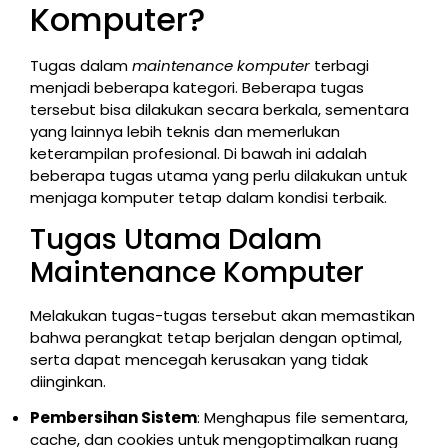
Komputer?
Tugas dalam
maintenance komputer
terbagi
menjadi beberapa kategori. Beberapa tugas
tersebut bisa dilakukan secara berkala, sementara
yang lainnya lebih teknis dan memerlukan
keterampilan profesional. Di bawah ini adalah
beberapa tugas utama yang perlu dilakukan untuk
menjaga komputer tetap dalam kondisi terbaik.
Tugas Utama Dalam
Maintenance Komputer
Melakukan tugas-tugas tersebut akan memastikan
bahwa perangkat tetap berjalan dengan optimal,
serta dapat mencegah kerusakan yang tidak
diinginkan.
Pembersihan Sistem
: Menghapus file sementara,
cache, dan cookies untuk mengoptimalkan ruang