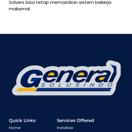
Solvers bisa tetap memastikan sistem bekerja
maksimal.
Quick Links
Services Offered
Home
Installasi