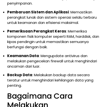
penyimpanan.
Pembaruan Sistem dan Aplikasi
: Memastikan
perangkat lunak dan sistem operasi selalu terbaru
untuk keamanan dan efisiensi maksimal.
Pemeriksaan Perangkat Keras
: Memeriksa
komponen fisik komputer seperti RAM, harddisk, dan
kipas pendingin untuk memastikan semuanya
berfungsi dengan baik.
Keamanan Data
: Mengupdate antivirus dan
melakukan pengecekan firewall untuk menghindari
ancaman dari luar.
Backup Data
: Melakukan backup data secara
teratur untuk menghindari kehilangan data yang
penting.
Bagaimana Cara
Melakukan