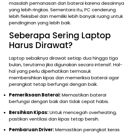
masalah pemanasan dan baterai karena desainnya
yang lebih ringkas. Sementara itu, PC cenderung
lebih fleksibel dan memiliki lebih banyak ruang untuk
pendinginan yang lebih baik.
Seberapa Sering Laptop
Harus Dirawat?
Laptop sebaiknya dirawat setiap dua hingga tiga
bulan, terutama jika digunakan secara intensif. Hal-
hal yang perlu diperhatikan termasuk
membersihkan kipas dan memeriksa baterai agar
perangkat tetap berfungsi dengan baik.
Pemeriksaan Baterai:
Memastikan baterai
berfungsi dengan baik dan tidak cepat habis.
Bersihkan Kipas:
Untuk mencegah overheating,
pastikan ventilasi dan kipas tetap bersih.
Pembaruan Driver:
Memastikan perangkat keras