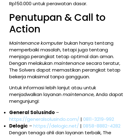
Rp150.000 untuk perawatan dasar.
Penutupan & Call to
Action
Maintenance komputer
bukan hanya tentang
memperbaiki masalah, tetapi juga tentang
menjaga perangkat tetap optimal dan aman.
Dengan melakukan
maintenance
secara teratur,
The Solvers dapat memastikan perangkat tetap
bekerja maksimal tanpa gangguan.
Untuk informasi lebih lanjut atau untuk
menjadwalkan layanan
maintenance
, Anda dapat
mengunjungi:
General Solusindo
–
https://generalsolusindo.com/
|
0811-3219-992
Delogic
–
https://delogic.net/
|
0858-8882-4282
Dengan tenaga ahli dan layanan terbaik, The