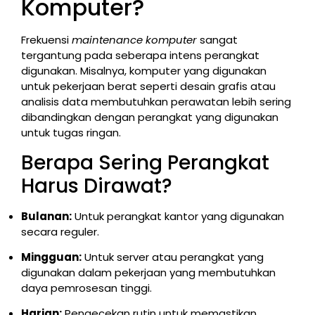
Komputer?
Frekuensi
maintenance komputer
sangat
tergantung pada seberapa intens perangkat
digunakan. Misalnya, komputer yang digunakan
untuk pekerjaan berat seperti desain grafis atau
analisis data membutuhkan perawatan lebih sering
dibandingkan dengan perangkat yang digunakan
untuk tugas ringan.
Berapa Sering Perangkat
Harus Dirawat?
Bulanan:
Untuk perangkat kantor yang digunakan
secara reguler.
Mingguan:
Untuk server atau perangkat yang
digunakan dalam pekerjaan yang membutuhkan
daya pemrosesan tinggi.
Harian:
Pengecekan rutin untuk memastikan