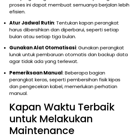
proses ini dapat membuat semuanya berjalan lebih
efisien.
Atur Jadwal Rutin
: Tentukan kapan perangkat
harus dibersihkan dan diperbarui, seperti setiap
bulan atau setiap tiga bulan.
Gunakan Alat Otomatisasi
: Gunakan perangkat
lunak untuk pembaruan otomatis dan backup data
agar tidak ada yang terlewat.
Pemeriksaan Manual
: Beberapa bagian
perangkat keras, seperti pembersihan fisik kipas
dan pengecekan kabel, memerlukan perhatian
manual.
Kapan Waktu Terbaik
untuk Melakukan
Maintenance