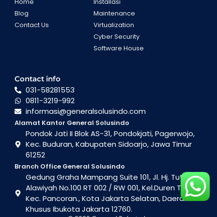
Home
Installasi
Blog
Maintenance
Contact Us
Virtualization
Cyber Security
Software House
Contact info
031-58281553
0811-3219-992
informasi@generalsolusindo.com
Alamat Kantor General Solusindo
Pondok Jati II Blok AS-31, Pondokjati, Pagerwojo,
Kec. Buduran, Kabupaten Sidoarjo, Jawa Timur
61252
Branch Office General Solusindo
Gedung Graha Mampang Suite 101, Jl. Hj. Tutty
Alawiyah No.100 RT 002 / RW 001, Kel.Duren Tiga ,
Kec. Pancoran., Kota Jakarta Selatan, Daerah
Khusus Ibukota Jakarta 12760.