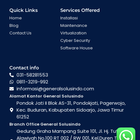
Quick Links
Services Offered
Home
Installasi
Blog
Maintenance
Contact Us
Virtualization
Cyber Security
Software House
Contact info
031-58281553
0811-3219-992
informasi@generalsolusindo.com
Alamat Kantor General Solusindo
Pondok Jati II Blok AS-31, Pondokjati, Pagerwojo,
Kec. Buduran, Kabupaten Sidoarjo, Jawa Timur
61252
Branch Office General Solusindo
Gedung Graha Mampang Suite 101, Jl. Hj. Tutty
Alawiyah No.100 RT 002 / RW 001, Kel.Duren Tiga ,