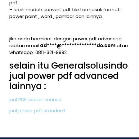
pdf.
– lebih mudah convert pdf file termasuk format
power point , word , gambar dan lainnya.
jika anda berminat dengan power pdf advanced
silakan email
ad****@**************do.com
atau
whatsapp 0811-321-9992
selain itu Generalsolusindo
jual power pdf advanced
lainnya :
jual PDF reader nuance
jual power pdf standard