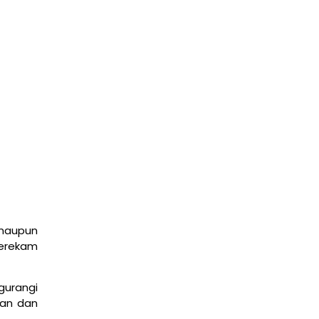
Fondasi Jaringan Komputer dan Infrastruktur Fisik
Internet
March 11, 2026
edukasi
Dasar Model TCP/IP dan Pengiriman Data
March 9, 2026
edukasi
Mengenal Fitur Cisco Packet Tracer untuk
Simulasi Jaringan
March 4, 2026
edukasi
 maupun
erekam
gurangi
nan dan