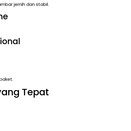
bar jernih dan stabil.
ne
ional
paket.
yang Tepat