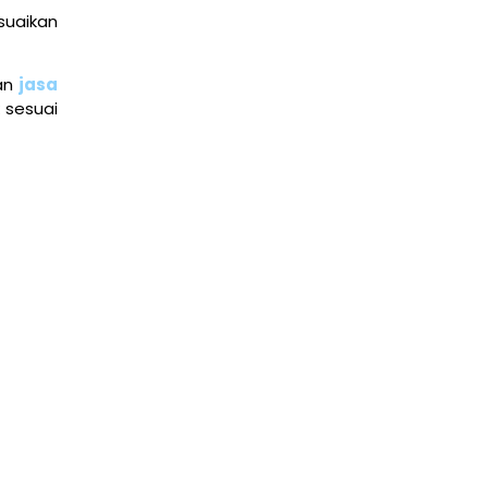
suaikan
man
jasa
 sesuai