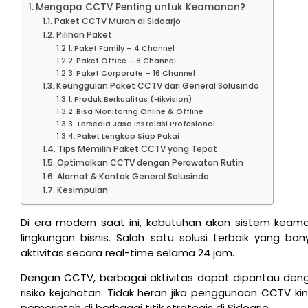
Mengapa CCTV Penting untuk Keamanan?
Paket CCTV Murah di Sidoarjo
Pilihan Paket
Paket Family – 4 Channel
Paket Office – 8 Channel
Paket Corporate – 16 Channel
Keunggulan Paket CCTV dari General Solusindo
Produk Berkualitas (Hikvision)
Bisa Monitoring Online & Offline
Tersedia Jasa Instalasi Profesional
Paket Lengkap Siap Pakai
Tips Memilih Paket CCTV yang Tepat
Optimalkan CCTV dengan Perawatan Rutin
Alamat & Kontak General Solusindo
Kesimpulan
Di era modern saat ini, kebutuhan akan sistem keam
lingkungan bisnis. Salah satu solusi terbaik yang b
aktivitas secara real-time selama 24 jam.
Dengan CCTV, berbagai aktivitas dapat dipantau deng
risiko kejahatan. Tidak heran jika penggunaan CCTV k
pemerintah di berbagai titik strategis di Sidoarjo.