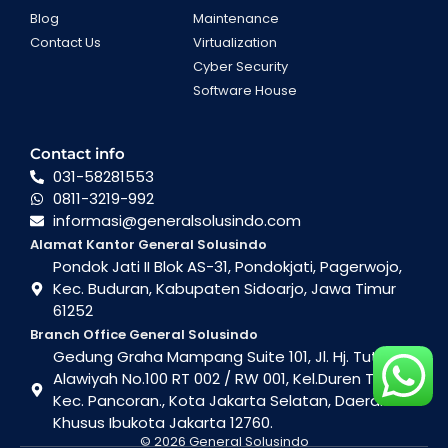
Blog
Maintenance
Contact Us
Virtualization
Cyber Security
Software House
Contact info
031-58281553
0811-3219-992
informasi@generalsolusindo.com
Alamat Kantor General Solusindo
Pondok Jati II Blok AS-31, Pondokjati, Pagerwojo,
Kec. Buduran, Kabupaten Sidoarjo, Jawa Timur
61252
Branch Office General Solusindo
Gedung Graha Mampang Suite 101, Jl. Hj. Tutty
Alawiyah No.100 RT 002 / RW 001, Kel.Duren Tiga ,
Kec. Pancoran., Kota Jakarta Selatan, Daerah
Khusus Ibukota Jakarta 12760.
© 2026 General Solusindo