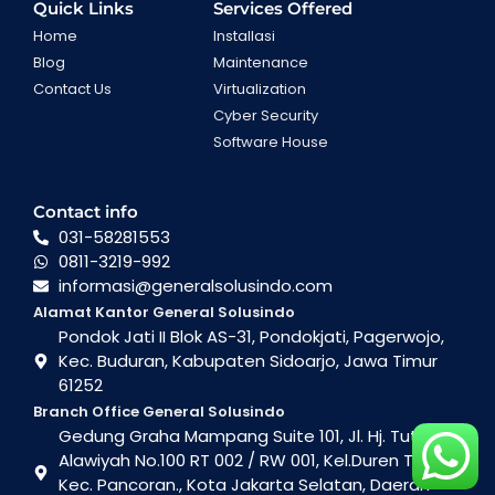
Quick Links
Services Offered
Home
Installasi
Blog
Maintenance
Contact Us
Virtualization
Cyber Security
Software House
Contact info
031-58281553
0811-3219-992
informasi@generalsolusindo.com
Alamat Kantor General Solusindo
Pondok Jati II Blok AS-31, Pondokjati, Pagerwojo,
Kec. Buduran, Kabupaten Sidoarjo, Jawa Timur
61252
Branch Office General Solusindo
Gedung Graha Mampang Suite 101, Jl. Hj. Tutty
Alawiyah No.100 RT 002 / RW 001, Kel.Duren Tiga ,
Kec. Pancoran., Kota Jakarta Selatan, Daerah