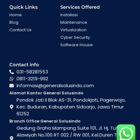
Quick Links
Services Offered
Home
Installasi
Blog
Maintenance
Contact Us
Virtualization
Cyber Security
Software House
Contact info
031-58281553
0811-3219-992
informasi@generalsolusindo.com
Alamat Kantor General Solusindo
Pondok Jati II Blok AS-31, Pondokjati, Pagerwojo,
Kec. Buduran, Kabupaten Sidoarjo, Jawa Timur
61252
Branch Office General Solusindo
Gedung Graha Mampang Suite 101, Jl. Hj. Tutty
Alawiyah No.100 RT 002 / RW 001, Kel.Duren Tiga ,