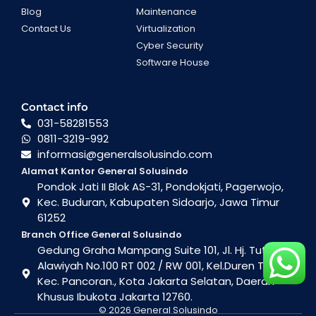
Blog
Maintenance
Contact Us
Virtualization
Cyber Security
Software House
Contact info
031-58281553
0811-3219-992
informasi@generalsolusindo.com
Alamat Kantor General Solusindo
Pondok Jati II Blok AS-31, Pondokjati, Pagerwojo,
Kec. Buduran, Kabupaten Sidoarjo, Jawa Timur
61252
Branch Office General Solusindo
Gedung Graha Mampang Suite 101, Jl. Hj. Tutty
Alawiyah No.100 RT 002 / RW 001, Kel.Duren Tiga ,
Kec. Pancoran., Kota Jakarta Selatan, Daerah
Khusus Ibukota Jakarta 12760.
© 2026 General Solusindo