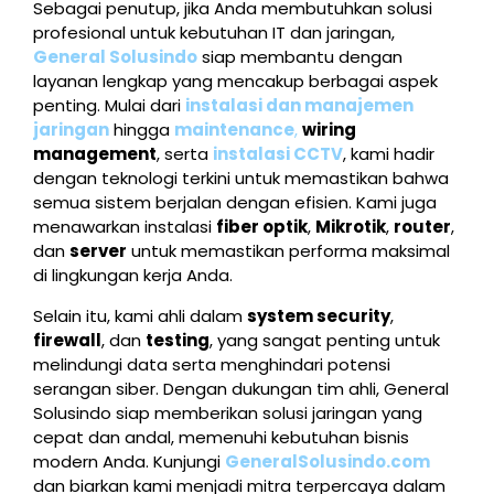
Sebagai penutup, jika Anda membutuhkan solusi
profesional untuk kebutuhan IT dan jaringan,
General Solusindo
siap membantu dengan
layanan lengkap yang mencakup berbagai aspek
penting. Mulai dari
instalasi dan manajemen
jaringan
hingga
maintenance
,
wiring
management
, serta
instalasi CCTV
, kami hadir
dengan teknologi terkini untuk memastikan bahwa
semua sistem berjalan dengan efisien. Kami juga
menawarkan instalasi
fiber optik
,
Mikrotik
,
router
,
dan
server
untuk memastikan performa maksimal
di lingkungan kerja Anda.
Selain itu, kami ahli dalam
system security
,
firewall
, dan
testing
, yang sangat penting untuk
melindungi data serta menghindari potensi
serangan siber. Dengan dukungan tim ahli, General
Solusindo siap memberikan solusi jaringan yang
cepat dan andal, memenuhi kebutuhan bisnis
modern Anda. Kunjungi
GeneralSolusindo.com
dan biarkan kami menjadi mitra terpercaya dalam