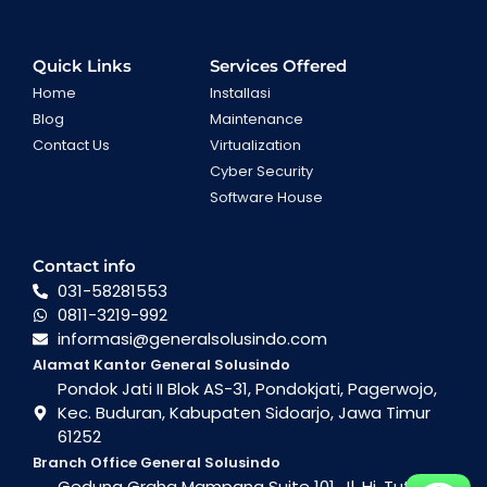
Quick Links
Services Offered
Home
Installasi
Blog
Maintenance
Contact Us
Virtualization
Cyber Security
Software House
Contact info
031-58281553
0811-3219-992
informasi@generalsolusindo.com
Alamat Kantor General Solusindo
Pondok Jati II Blok AS-31, Pondokjati, Pagerwojo,
Kec. Buduran, Kabupaten Sidoarjo, Jawa Timur
61252
Branch Office General Solusindo
Gedung Graha Mampang Suite 101, Jl. Hj. Tutty