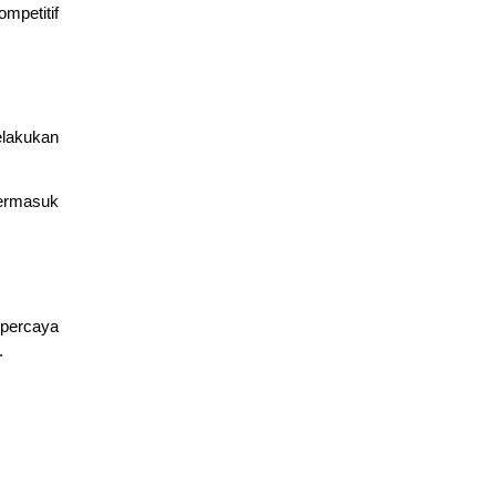
ompetitif
elakukan
termasuk
ipercaya
.