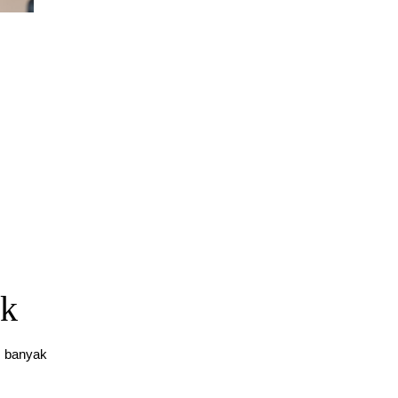
Fondasi Jaringan Komputer dan Infrastruktur Fisik Internet
March 11, 2026
edukasi
ik
in banyak