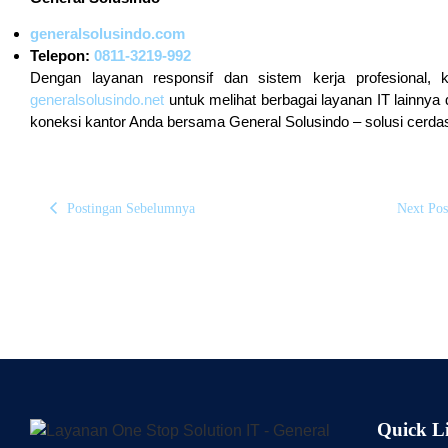
generalsolusindo.com
Telepon:
0811-3219-992
Dengan layanan responsif dan sistem kerja profesional, 
generalsolusindo.net
untuk melihat berbagai layanan IT lainnya d
koneksi kantor Anda bersama General Solusindo – solusi cerdas 
Postingan Sebelumnya
Next Pos
Quick L