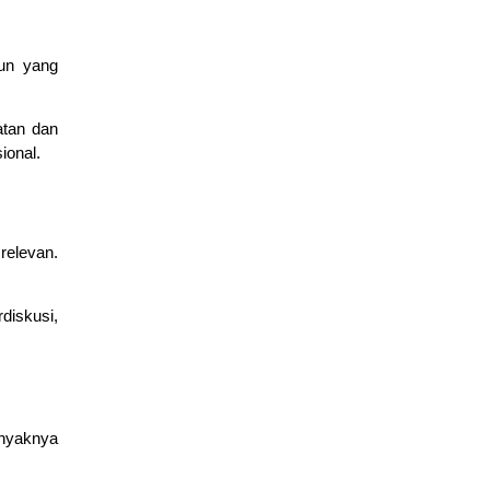
Dasar Cisco Packet Tracer untuk Konfigurasi Router dan
Switch
March 2, 2026
Cisco
,
edukasi
iun yang
atan dan
ional.
relevan.
diskusi,
anyaknya