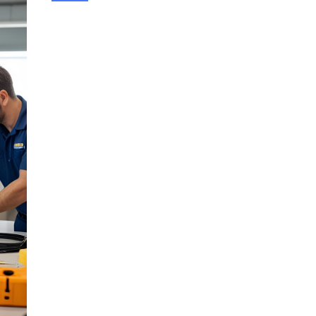
Harga OTDR 2026 Serta Cara Memilih & Menentukan
Budget
April 20, 2026
berita
Rekomendasi CCTV Terbaik untuk Rumah, Toko, dan
Kantor (Update 2026)
March 19, 2026
layanan