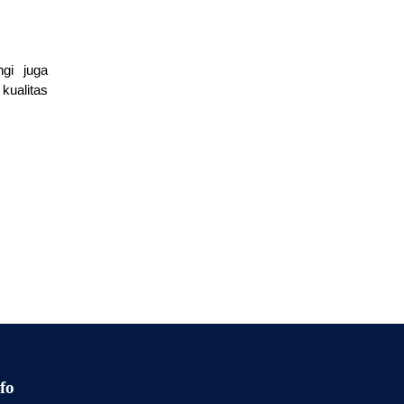
ngi juga
 kualitas
fo