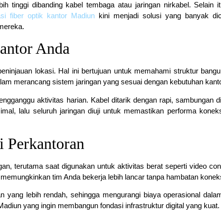
h tinggi dibanding kabel tembaga atau jaringan nirkabel. Selain itu
asi fiber optik kantor Madiun
kini menjadi solusi yang banyak dic
mereka.
Kantor Anda
ninjauan lokasi. Hal ini bertujuan untuk memahami struktur bang
 dalam merancang sistem jaringan yang sesuai dengan kebutuhan kant
mengganggu aktivitas harian. Kabel ditarik dengan rapi, sambungan d
al, lalu seluruh jaringan diuji untuk memastikan performa konek
i Perkantoran
ngan, terutama saat digunakan untuk aktivitas berat seperti video co
ni memungkinkan tim Anda bekerja lebih lancar tanpa hambatan koneks
araan yang lebih rendah, sehingga mengurangi biaya operasional dala
i Madiun yang ingin membangun fondasi infrastruktur digital yang kuat.