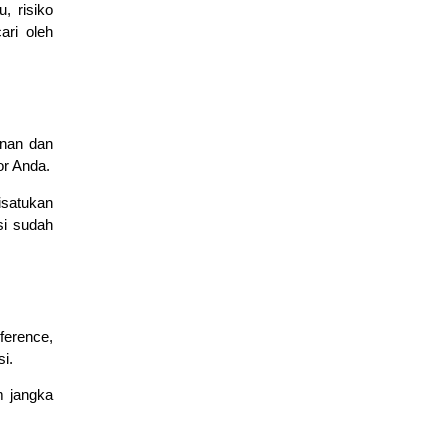
, risiko
ari oleh
Dasar Model TCP/IP dan Pengiriman Data
March 9, 2026
edukasi
unan dan
or Anda.
Mengenal Fitur Cisco Packet Tracer untuk Simulasi Jaringan
March 4, 2026
isatukan
edukasi
si sudah
nference,
i.
m jangka