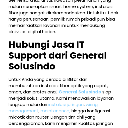
Sementara itu, untuk kawasan perumahan yang
mulai menerapkan smart home system, instalasi
fiber juga sangat direkomendasikan. Untuk itu, tidak
hanya perusahaan, pemilik rumah pribadi pun bisa
memanfaatkan layanan ini untuk mendukung
aktivitas digital harian.
Hubungi Jasa IT
Support dari General
Solusindo
Untuk Anda yang berada di Blitar dan
membutuhkan instalasi fiber optik yang cepat,
aman, dan profesional,
General Solusindo
siap
menjadi solusi utama. Kami menawarkan layanan
lengkap mulai dari
instalasi jaringan
,
wiring
management
,
maintenance,
hingga konfigurasi
mikrotik dan router. Dengan tim ahli yang
berpengalaman, kami menjamin kualitas jaringan