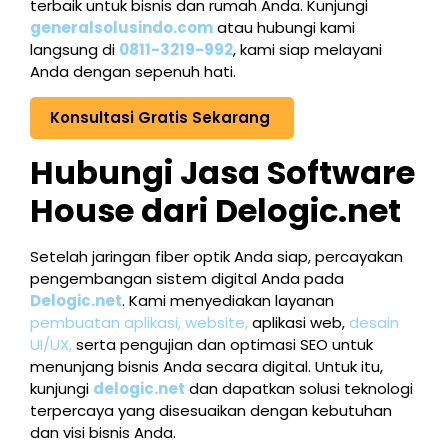
terbaik untuk bisnis dan rumah Anda. Kunjungi
generalsolusindo.com
atau hubungi kami
langsung di
0811-3219-992
, kami siap melayani
Anda dengan sepenuh hati.
Konsultasi Gratis Sekarang
Hubungi Jasa Software
House dari Delogic.net
Setelah jaringan fiber optik Anda siap, percayakan
pengembangan sistem digital Anda pada
Delogic.net
. Kami menyediakan layanan
pembuatan aplikasi,
website,
aplikasi web,
desain
UI/UX,
serta pengujian dan optimasi SEO untuk
menunjang bisnis Anda secara digital. Untuk itu,
kunjungi
delogic.net
dan dapatkan solusi teknologi
terpercaya yang disesuaikan dengan kebutuhan
dan visi bisnis Anda.