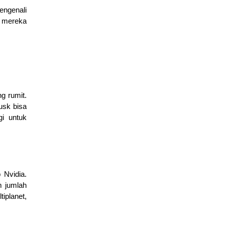
engenali
n mereka
g rumit.
usk bisa
i untuk
 Nvidia.
m jumlah
iplanet,