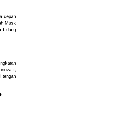
sa depan
kah Musk
i bidang
ingkatan
novatif,
i tengah
?