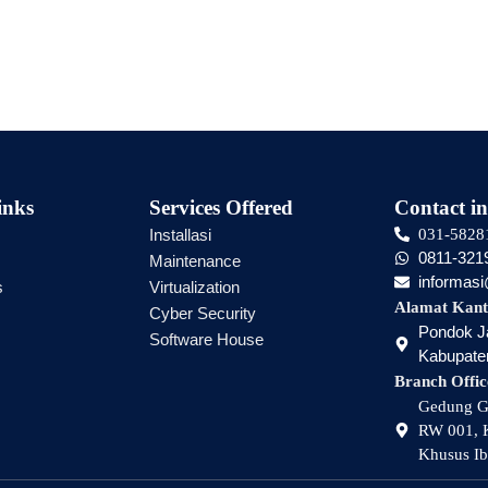
inks
Services Offered
Contact in
Installasi
031-5828
0811-321
Maintenance
informas
s
Virtualization
Alamat Kant
Cyber Security
Pondok Ja
Software House
Kabupaten
Branch Offic
Gedung Gr
RW 001, K
Khusus Ib