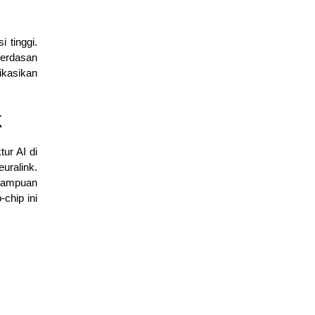
 tinggi.
Mengenal Fitur Cisco Packet Tracer untuk Simulasi Jaringan
cerdasan
March 4, 2026
ikasikan
edukasi
k
Dasar Cisco Packet Tracer untuk Konfigurasi Router dan
Switch
March 2, 2026
ur AI di
Cisco
,
edukasi
uralink.
emampuan
chip ini