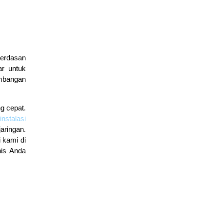
cerdasan
ar untuk
embangan
g cepat.
instalasi
jaringan.
 kami di
nis Anda