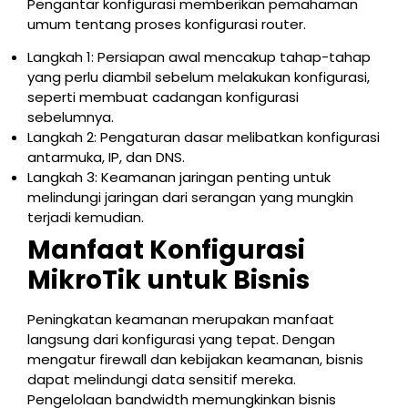
Pengantar konfigurasi memberikan pemahaman
umum tentang proses konfigurasi router.
Langkah 1: Persiapan awal mencakup tahap-tahap
yang perlu diambil sebelum melakukan konfigurasi,
seperti membuat cadangan konfigurasi
sebelumnya.
Langkah 2: Pengaturan dasar melibatkan konfigurasi
antarmuka, IP, dan DNS.
Langkah 3: Keamanan jaringan penting untuk
melindungi jaringan dari serangan yang mungkin
terjadi kemudian.
Manfaat Konfigurasi
MikroTik untuk Bisnis
Peningkatan keamanan merupakan manfaat
langsung dari konfigurasi yang tepat. Dengan
mengatur firewall dan kebijakan keamanan, bisnis
dapat melindungi data sensitif mereka.
Pengelolaan bandwidth memungkinkan bisnis