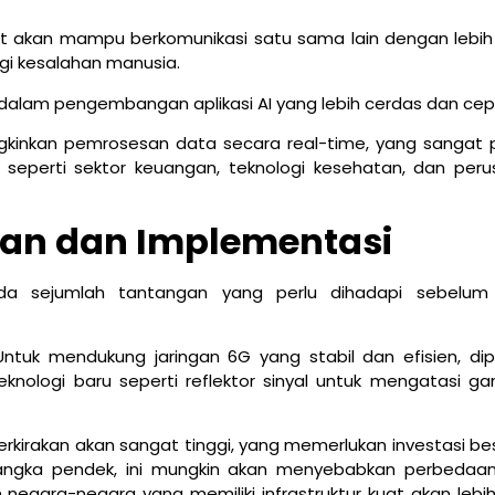
at akan mampu berkomunikasi satu sama lain dengan lebih
gi kesalahan manusia.
 dalam pengembangan aplikasi AI yang lebih cerdas dan cep
gkinkan pemrosesan data secara real-time, yang sangat 
, seperti sektor keuangan, teknologi kesehatan, dan per
an dan Implementasi
ada sejumlah tantangan yang perlu dihadapi sebelum
Untuk mendukung jaringan 6G yang stabil dan efisien, dip
knologi baru seperti reflektor sinyal untuk mengatasi g
kirakan akan sangat tinggi, yang memerlukan investasi bes
jangka pendek, ini mungkin akan menyebabkan perbedaa
egara-negara yang memiliki infrastruktur kuat akan lebi