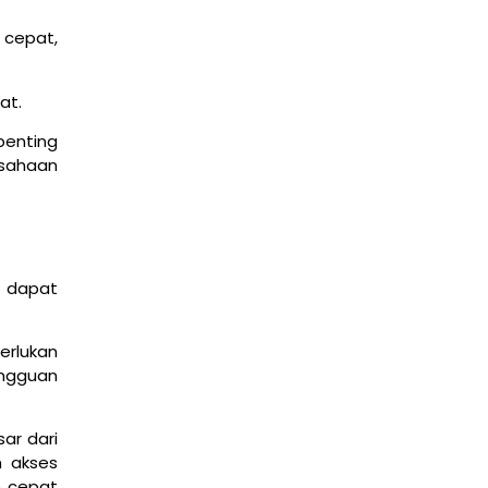
 cepat,
at.
Mengenal Fitur Cisco Packet Tracer untuk
Simulasi Jaringan
penting
March 4, 2026
edukasi
usahaan
 dapat
erlukan
angguan
Dasar Cisco Packet Tracer untuk Konfigurasi
ar dari
Router dan Switch
n akses
March 2, 2026
h cepat