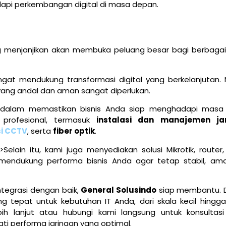
api perkembangan digital di masa depan.
 menjanjikan akan membuka peluang besar bagi berbagai
ngat mendukung transformasi digital yang berkelanjutan.
n yang andal dan aman sangat diperlukan.
a dalam memastikan bisnis Anda siap menghadapi masa
 profesional, termasuk
instalasi dan manajemen ja
si CCTV
, serta
fiber optik
.
elain itu, kami juga menyediakan solusi Mikrotik, router, 
uk mendukung performa bisnis Anda agar tetap stabil, am
ntegrasi dengan baik,
General Solusindo
siap membantu. 
 tepat untuk kebutuhan IT Anda, dari skala kecil hingga
ih lanjut atau hubungi kami langsung untuk konsultasi 
ati performa jaringan yang optimal.