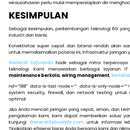
wirausahawan perlu mulai mempersiapkan diri menghad
KESIMPULAN
Sebagai kesimpulan, perkembangan teknologi 6G yang
industri dan bisnis.
Konektivitas super cepat dan latensi rendah akan sa
untuk memaksimalkan potensi ini, infrastruktur jaringa
General Solusindo
hadir sebagai mitra terpercay
teknologi. Kami menawarkan berbagai layanan IT
maintenance berkala
,
wiring management
,
instala
nd=”188″ data-is-last-node=”” data-is-only-node=””>>S
system security, firewall, dan network testing unt
optimal.
Jika Anda mencari jaringan yang cepat, aman, dan teri
pengalaman kami, kami dapat memberikan solusi yang
Kunjungi
GeneralSolusindo.com
untuk informasi leb
Tingkatkan efisiensi bisnis Anda bersama kami dan nikm