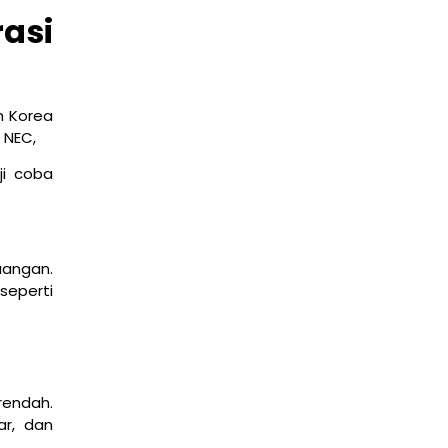
edukasi
asi
n Korea
 NEC,
ji coba
Dasar Model TCP/IP dan Pengiriman Data
uangan.
March 9, 2026
seperti
edukasi
rendah.
ar, dan