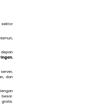
 sektor
 Namun,
 depan
ringan
,
server,
an, dan
Dengan
 besar.
gratis.