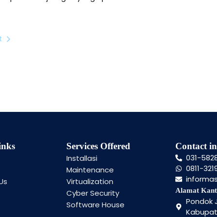
t
inks
Services Offered
Contact in
031-582
Installasi
0811-321
Maintenance
informa
Us
Virtualization
Alamat Kant
Cyber Security
Pondok J
Software House
Kabupate