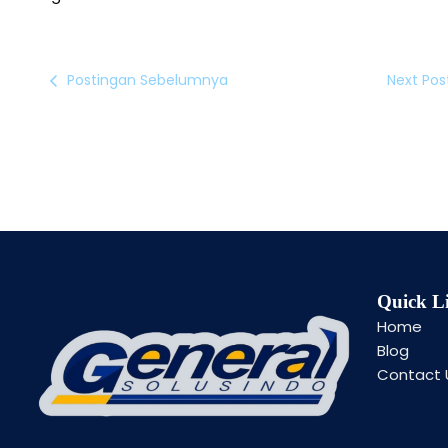
Postingan Sebelumnya
Next Pos
Quick L
Home
Blog
Contact 