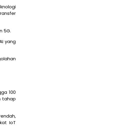
eknologi
ransfer
n 5G.
Rekomendasi CCTV Terbaik untuk Rumah, Toko,
dan Kantor (Update 2026)
AI yang
March 19, 2026
layanan
golahan
gga 100
m tahap
rendah,
Fondasi Jaringan Komputer dan Infrastruktur Fisik
kat IoT
Internet
March 11, 2026