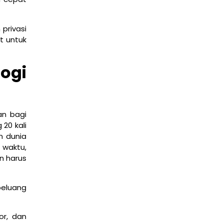
Cisco
,
edukasi
privasi
t untuk
ogi
an bagi
20 kali
n dunia
 waktu,
n harus
peluang
or, dan