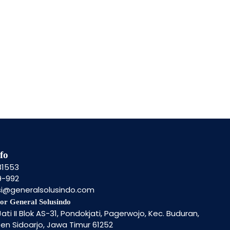
fo
81553
9-992
si@generalsolusindo.com
or General Solusindo
ati II Blok AS-31, Pondokjati, Pagerwojo, Kec. Buduran,
n Sidoarjo, Jawa Timur 61252