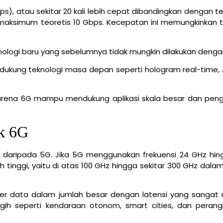
ps), atau sekitar 20 kali lebih cepat dibandingkan dengan t
ksimum teoretis 10 Gbps. Kecepatan ini memungkinkan t
logi baru yang sebelumnya tidak mungkin dilakukan denga
ukung teknologi masa depan seperti hologram real-time, 
u karena 6G mampu mendukung aplikasi skala besar dan pen
ik 6G
i daripada 5G. Jika 5G menggunakan frekuensi 24 GHz hin
 tinggi, yaitu di atas 100 GHz hingga sekitar 300 GHz dala
sfer data dalam jumlah besar dengan latensi yang sangat 
ih seperti kendaraan otonom, smart cities, dan perang