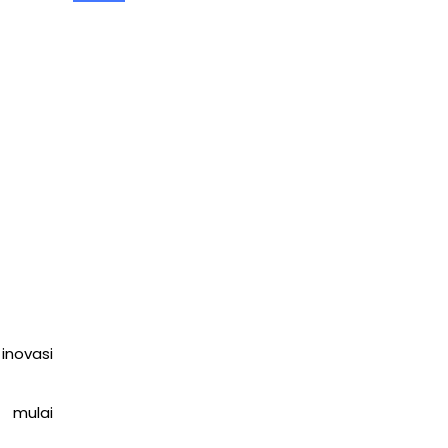
Harga OTDR 2026 Serta Cara Memilih &
Menentukan Budget
April 20, 2026
berita
inovasi
 mulai